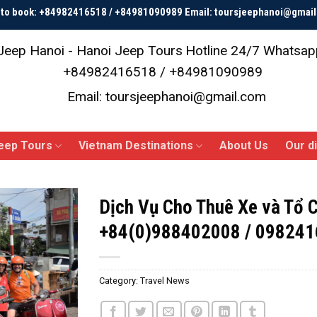
p to book: +84982416518 / +84981090989 Email: toursjeephanoi@gmai
Jeep Hanoi - Hanoi Jeep Tours
Hotline 24/7 Whatsap
+84982416518 / +84981090989
Email: toursjeephanoi@gmail.com
eep Tours
Vietnam Destinations
About Us
Our d
Dịch Vụ Cho Thuê Xe và Tổ C
+84(0)988402008 / 098241
Category:
Travel News