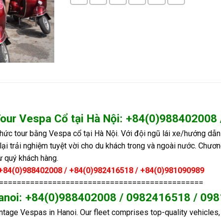
Tour Vespa Cổ tại Hà Nội: +84(0)98840200
hức tour bằng Vespa cổ tại Hà Nội. Với đội ngũ lái xe/hướng dẫn 
lại trải nghiệm tuyệt vời cho du khách trong và ngoài nước. Chươ
ừ quý khách hàng.
hệ: +84(0)988402008 / +84(0)982416518 / +84(0)981090989
==============================================
 Hanoi: +84(0)988402008 / 0982416518 / 09
intage Vespas in Hanoi. Our fleet comprises top-quality vehicles