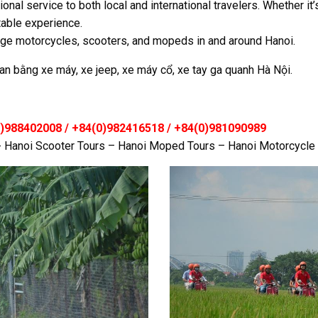
l service to both local and international travelers. Whether it’s 
able experience.
age motorcycles, scooters, and mopeds in and around Hanoi.
an bằng xe máy, xe jeep, xe máy cổ, xe tay ga quanh Hà Nội.
4(0)988402008 / +84(0)982416518 / +84(0)981090989
 Hanoi Scooter Tours – Hanoi Moped Tours – Hanoi Motorcycle