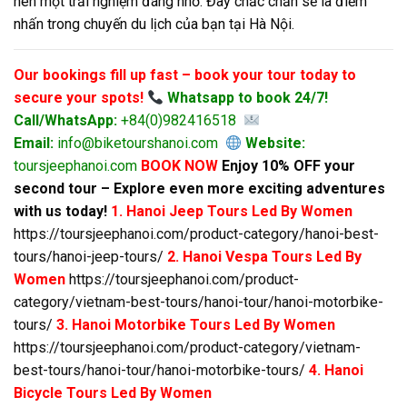
nên một trải nghiệm đáng nhớ. Đây chắc chắn sẽ là điểm
nhấn trong chuyến du lịch của bạn tại Hà Nội.
Our bookings fill up fast – book your tour today to
secure your spots!
Whatsapp to book 24/7!
Call/WhatsApp:
+84(0)982416518
Email:
info@biketourshanoi.com
Website:
toursjeephanoi.com
BOOK NOW
Enjoy 10% OFF your
second tour – Explore even more exciting adventures
with us today!
1. Hanoi Jeep Tours Led By Women
https://toursjeephanoi.com/product-category/hanoi-best-
tours/hanoi-jeep-tours/
2. Hanoi Vespa Tours Led By
Women
https://toursjeephanoi.com/product-
category/vietnam-best-tours/hanoi-tour/hanoi-motorbike-
tours/
3. Hanoi Motorbike Tours Led By Women
https://toursjeephanoi.com/product-category/vietnam-
best-tours/hanoi-tour/hanoi-motorbike-tours/
4. Hanoi
Bicycle Tours Led By Women