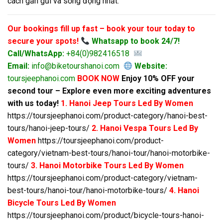
cách gần gũi và sống động nhất.
Our bookings fill up fast – book your tour today to
secure your spots!
Whatsapp to book 24/7!
Call/WhatsApp:
+84(0)982416518
Email:
info@biketourshanoi.com
Website:
toursjeephanoi.com
BOOK NOW
Enjoy 10% OFF your
second tour – Explore even more exciting adventures
with us today!
1. Hanoi Jeep Tours Led By Women
https://toursjeephanoi.com/product-category/hanoi-best-
tours/hanoi-jeep-tours/
2. Hanoi Vespa Tours Led By
Women
https://toursjeephanoi.com/product-
category/vietnam-best-tours/hanoi-tour/hanoi-motorbike-
tours/
3. Hanoi Motorbike Tours Led By Women
https://toursjeephanoi.com/product-category/vietnam-
best-tours/hanoi-tour/hanoi-motorbike-tours/
4. Hanoi
Bicycle Tours Led By Women
https://toursjeephanoi.com/product/bicycle-tours-hanoi-