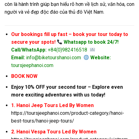
còn là hành trình giúp bạn hiểu rõ hơn về lịch sử, văn hóa, con
người và vẻ đẹp độc đáo của thủ đô Việt Nam.
Our bookings fill up fast – book your tour today to
secure your spots!
Whatsapp to book 24/7!
Call/WhatsApp:
+84(0)982416518
Email:
info@biketourshanoi.com
Website:
toursjeephanoi.com
BOOK NOW
Enjoy 10% OFF your second tour – Explore even
more exciting adventures with us today!
1. Hanoi Jeep Tours Led By Women
https://toursjeephanoi.com/product-category/hanoi-
best-tours/hanoi-jeep-tours/
2. Hanoi Vespa Tours Led By Women